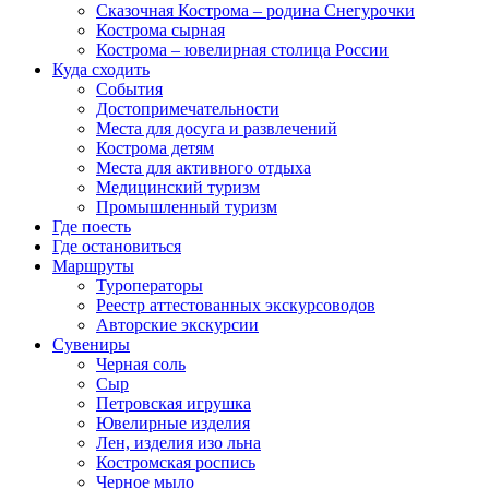
Сказочная Кострома – родина Снегурочки
Кострома сырная
Кострома – ювелирная столица России
Куда сходить
События
Достопримечательности
Места для досуга и развлечений
Кострома детям
Места для активного отдыха
Медицинский туризм
Промышленный туризм
Где поесть
Где остановиться
Маршруты
Туроператоры
Реестр аттестованных экскурсоводов
Авторские экскурсии
Сувениры
Черная соль
Сыр
Петровская игрушка
Ювелирные изделия
Лен, изделия изо льна
Костромская роспись
Черное мыло