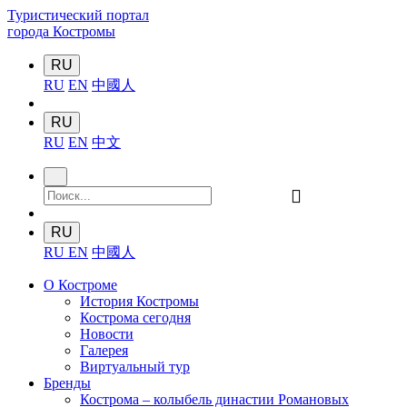
Туристический портал
города Костромы
RU
RU
EN
中國人
RU
RU
EN
中文
󰍉
RU
RU
EN
中國人
О Костроме
История Костромы
Кострома сегодня
Новости
Галерея
Виртуальный тур
Бренды
Кострома – колыбель династии Романовых