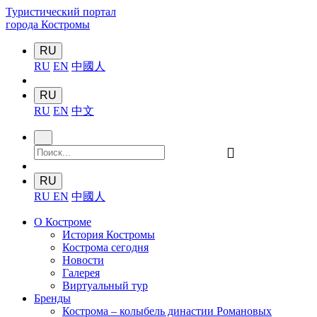
Туристический портал
города Костромы
RU
RU
EN
中國人
RU
RU
EN
中文
󰍉
RU
RU
EN
中國人
О Костроме
История Костромы
Кострома сегодня
Новости
Галерея
Виртуальный тур
Бренды
Кострома – колыбель династии Романовых