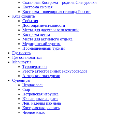
Сказочная Кострома – родина Снегурочки
Кострома сырная
Кострома – ювелирная столица России
Куда сходить
События
Достопримечательности
Места для досуга и развлечений
Кострома детям
Места для активного отдыха
Медицинский туризм
Промышленный туризм
Где поесть
Где остановиться
Маршруты
Туроператоры
Реестр аттестованных экскурсоводов
Авторские экскурсии
Сувениры
Черная соль
Сыр
Петровская игрушка
Ювелирные изделия
Лен, изделия изо льна
Костромская роспись
Черное мыло