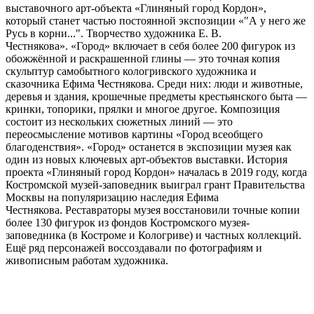
выставочного арт-объекта «Глиняный город Кордон»,
который станет частью постоянной экспозиции «"А у него же
Русь в корни...". Творчество художника Е. В.
Честнякова». «Город» включает в себя более 200 фигурок из
обожжённой и раскрашенной глины — это точная копия
скульптур самобытного кологривского художника и
сказочника Ефима Честнякова. Среди них: люди и животные,
деревья и здания, крошечные предметы крестьянского быта —
кринки, топорики, прялки и многое другое. Композиция
состоит из нескольких сюжетных линий — это
переосмысление мотивов картины «Город всеобщего
благоденствия». «Город» останется в экспозиции музея как
один из новых ключевых арт-объектов выставки. История
проекта «Глиняный город Кордон» началась в 2019 году, когда
Костромской музей-заповедник выиграл грант Правительства
Москвы на популяризацию наследия Ефима
Честнякова. Реставраторы музея восстановили точные копии
более 130 фигурок из фондов Костромского музея-
заповедника (в Костроме и Кологриве) и частных коллекций.
Ещё ряд персонажей воссоздавали по фотографиям и
живописным работам художника.