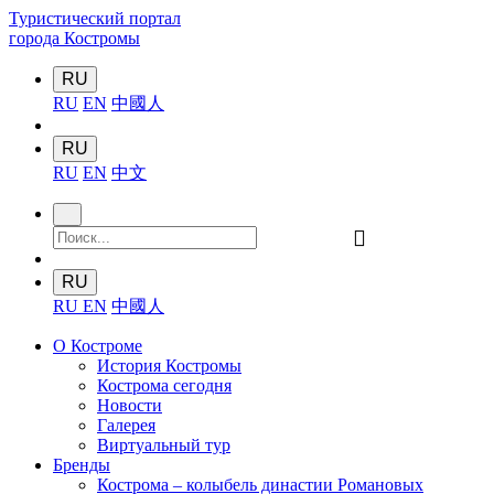
Туристический портал
города Костромы
RU
RU
EN
中國人
RU
RU
EN
中文
󰍉
RU
RU
EN
中國人
О Костроме
История Костромы
Кострома сегодня
Новости
Галерея
Виртуальный тур
Бренды
Кострома – колыбель династии Романовых