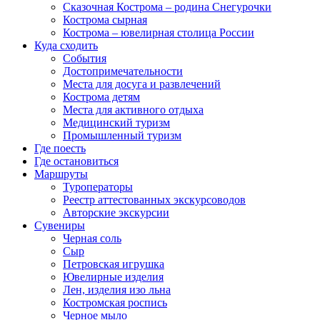
Сказочная Кострома – родина Снегурочки
Кострома сырная
Кострома – ювелирная столица России
Куда сходить
События
Достопримечательности
Места для досуга и развлечений
Кострома детям
Места для активного отдыха
Медицинский туризм
Промышленный туризм
Где поесть
Где остановиться
Маршруты
Туроператоры
Реестр аттестованных экскурсоводов
Авторские экскурсии
Сувениры
Черная соль
Сыр
Петровская игрушка
Ювелирные изделия
Лен, изделия изо льна
Костромская роспись
Черное мыло