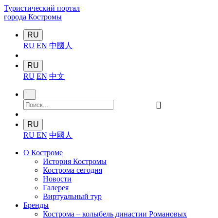
Туристический портал
города Костромы
RU
RU
EN
中國人
RU
RU
EN
中文
󰍉
RU
RU
EN
中國人
О Костроме
История Костромы
Кострома сегодня
Новости
Галерея
Виртуальный тур
Бренды
Кострома – колыбель династии Романовых