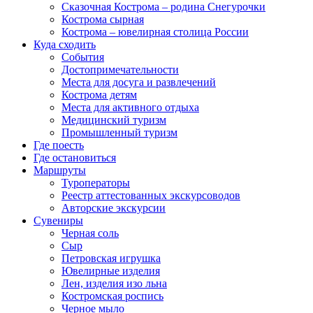
Сказочная Кострома – родина Снегурочки
Кострома сырная
Кострома – ювелирная столица России
Куда сходить
События
Достопримечательности
Места для досуга и развлечений
Кострома детям
Места для активного отдыха
Медицинский туризм
Промышленный туризм
Где поесть
Где остановиться
Маршруты
Туроператоры
Реестр аттестованных экскурсоводов
Авторские экскурсии
Сувениры
Черная соль
Сыр
Петровская игрушка
Ювелирные изделия
Лен, изделия изо льна
Костромская роспись
Черное мыло