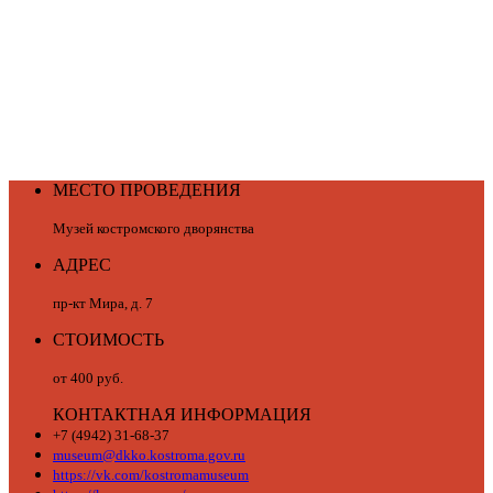
МЕСТО ПРОВЕДЕНИЯ
Музей костромского дворянства
АДРЕС
пр-кт Мира, д. 7
СТОИМОСТЬ
от 400 руб.
КОНТАКТНАЯ ИНФОРМАЦИЯ
+7 (4942) 31-68-37
museum@dkko.kostroma.gov.ru
https://vk.com/kostromamuseum