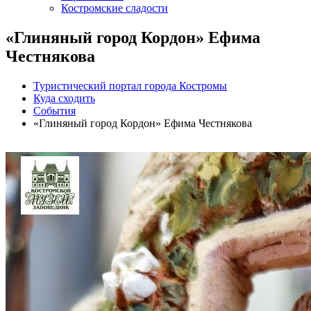
Костромские сладости
«Глиняный город Кордон» Ефима
Честнякова
Туристический портал города Костромы
Куда сходить
События
«Глиняный город Кордон» Ефима Честнякова