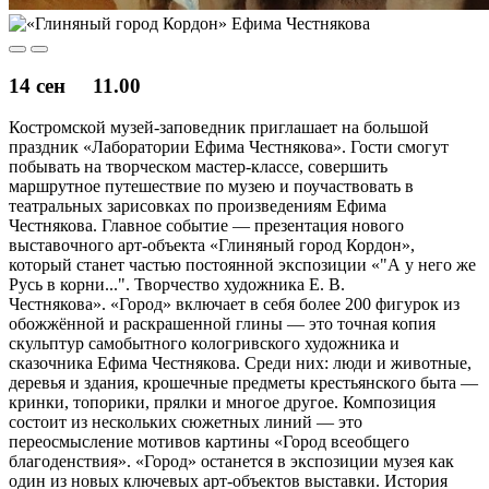
14 сен
11.00
Костромской музей-заповедник приглашает на большой
праздник «Лаборатории Ефима Честнякова». Гости смогут
побывать на творческом мастер-классе, совершить
маршрутное путешествие по музею и поучаствовать в
театральных зарисовках по произведениям Ефима
Честнякова. Главное событие — презентация нового
выставочного арт-объекта «Глиняный город Кордон»,
который станет частью постоянной экспозиции «"А у него же
Русь в корни...". Творчество художника Е. В.
Честнякова». «Город» включает в себя более 200 фигурок из
обожжённой и раскрашенной глины — это точная копия
скульптур самобытного кологривского художника и
сказочника Ефима Честнякова. Среди них: люди и животные,
деревья и здания, крошечные предметы крестьянского быта —
кринки, топорики, прялки и многое другое. Композиция
состоит из нескольких сюжетных линий — это
переосмысление мотивов картины «Город всеобщего
благоденствия». «Город» останется в экспозиции музея как
один из новых ключевых арт-объектов выставки. История