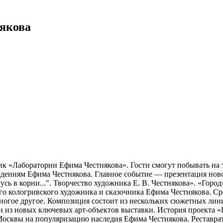
якова
к «Лаборатории Ефима Честнякова». Гости смогут побывать на 
ведениям Ефима Честнякова. Главное событие — презентация нов
сь в корни...". Творчество художника Е. В. Честнякова». «Горо
о кологривского художника и сказочника Ефима Честнякова. Ср
многое другое. Композиция состоит из нескольких сюжетных ли
ин из новых ключевых арт-объектов выставки. История проекта «
осквы на популяризацию наследия Ефима Честнякова. Реставрат