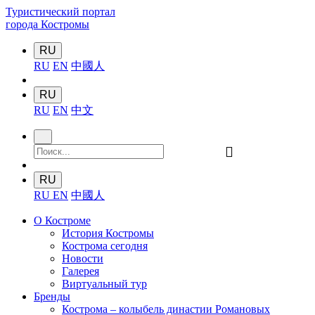
Туристический портал
города Костромы
RU
RU
EN
中國人
RU
RU
EN
中文
󰍉
RU
RU
EN
中國人
О Костроме
История Костромы
Кострома сегодня
Новости
Галерея
Виртуальный тур
Бренды
Кострома – колыбель династии Романовых