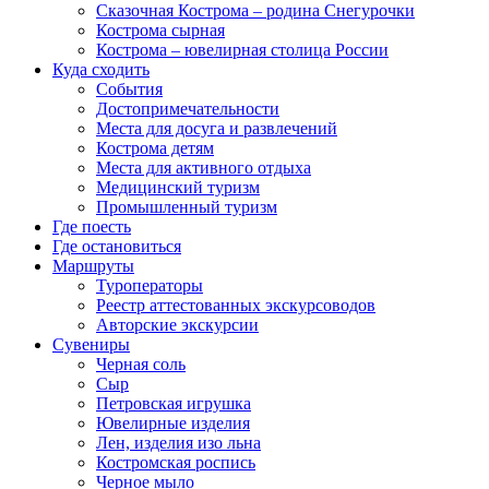
Сказочная Кострома – родина Снегурочки
Кострома сырная
Кострома – ювелирная столица России
Куда сходить
События
Достопримечательности
Места для досуга и развлечений
Кострома детям
Места для активного отдыха
Медицинский туризм
Промышленный туризм
Где поесть
Где остановиться
Маршруты
Туроператоры
Реестр аттестованных экскурсоводов
Авторские экскурсии
Сувениры
Черная соль
Сыр
Петровская игрушка
Ювелирные изделия
Лен, изделия изо льна
Костромская роспись
Черное мыло