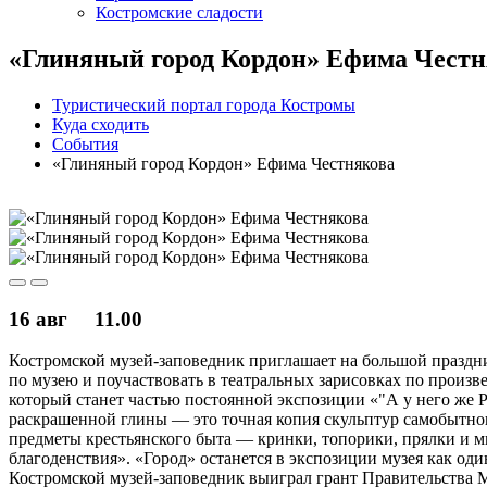
Костромские сладости
«Глиняный город Кордон» Ефима Честн
Туристический портал города Костромы
Куда сходить
События
«Глиняный город Кордон» Ефима Честнякова
16 авг
11.00
Костромской музей-заповедник приглашает на большой праздни
по музею и поучаствовать в театральных зарисовках по произ
который станет частью постоянной экспозиции «"А у него же Ру
раскрашенной глины — это точная копия скульптур самобытног
предметы крестьянского быта — кринки, топорики, прялки и 
благоденствия». «Город» останется в экспозиции музея как од
Костромской музей-заповедник выиграл грант Правительства М