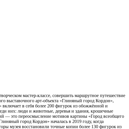
творческом мастер-классе, совершить маршрутное путешествие
ого выставочного арт-объекта «Глиняный город Кордон»,
д» включает в себя более 200 фигурок из обожжённой и
еди них: люди и животные, деревья и здания, крошечные
ний — это переосмысление мотивов картины «Город всеобщего
Глиняный город Кордон» началась в 2019 году, когда
оры музея восстановили точные копии более 130 фигурок из