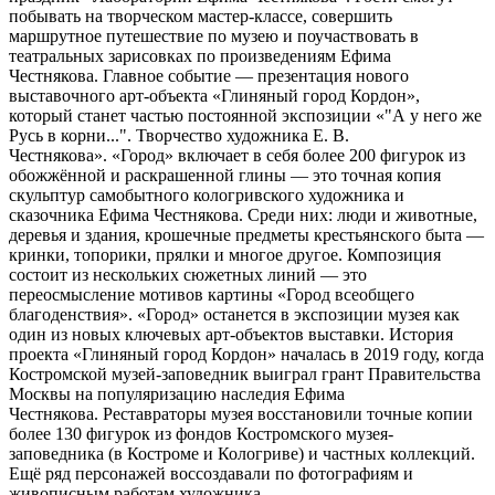
побывать на творческом мастер-классе, совершить
маршрутное путешествие по музею и поучаствовать в
театральных зарисовках по произведениям Ефима
Честнякова. Главное событие — презентация нового
выставочного арт-объекта «Глиняный город Кордон»,
который станет частью постоянной экспозиции «"А у него же
Русь в корни...". Творчество художника Е. В.
Честнякова». «Город» включает в себя более 200 фигурок из
обожжённой и раскрашенной глины — это точная копия
скульптур самобытного кологривского художника и
сказочника Ефима Честнякова. Среди них: люди и животные,
деревья и здания, крошечные предметы крестьянского быта —
кринки, топорики, прялки и многое другое. Композиция
состоит из нескольких сюжетных линий — это
переосмысление мотивов картины «Город всеобщего
благоденствия». «Город» останется в экспозиции музея как
один из новых ключевых арт-объектов выставки. История
проекта «Глиняный город Кордон» началась в 2019 году, когда
Костромской музей-заповедник выиграл грант Правительства
Москвы на популяризацию наследия Ефима
Честнякова. Реставраторы музея восстановили точные копии
более 130 фигурок из фондов Костромского музея-
заповедника (в Костроме и Кологриве) и частных коллекций.
Ещё ряд персонажей воссоздавали по фотографиям и
живописным работам художника.