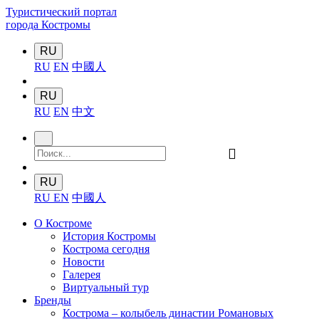
Туристический портал
города Костромы
RU
RU
EN
中國人
RU
RU
EN
中文
󰍉
RU
RU
EN
中國人
О Костроме
История Костромы
Кострома сегодня
Новости
Галерея
Виртуальный тур
Бренды
Кострома – колыбель династии Романовых