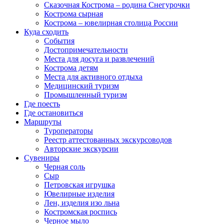
Сказочная Кострома – родина Снегурочки
Кострома сырная
Кострома – ювелирная столица России
Куда сходить
События
Достопримечательности
Места для досуга и развлечений
Кострома детям
Места для активного отдыха
Медицинский туризм
Промышленный туризм
Где поесть
Где остановиться
Маршруты
Туроператоры
Реестр аттестованных экскурсоводов
Авторские экскурсии
Сувениры
Черная соль
Сыр
Петровская игрушка
Ювелирные изделия
Лен, изделия изо льна
Костромская роспись
Черное мыло