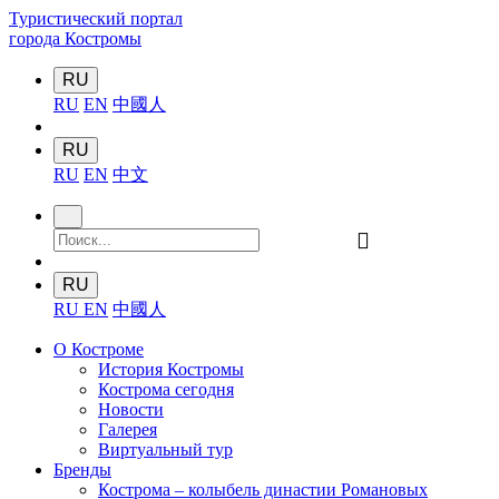
Туристический портал
города Костромы
RU
RU
EN
中國人
RU
RU
EN
中文
󰍉
RU
RU
EN
中國人
О Костроме
История Костромы
Кострома сегодня
Новости
Галерея
Виртуальный тур
Бренды
Кострома – колыбель династии Романовых