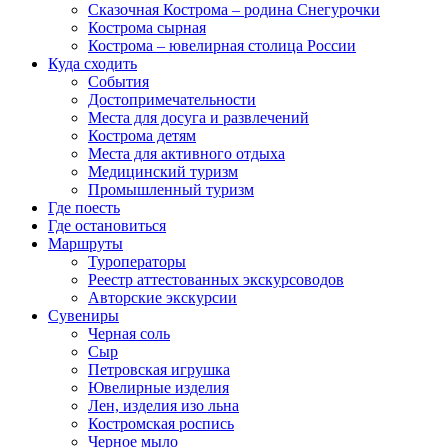
Сказочная Кострома – родина Снегурочки
Кострома сырная
Кострома – ювелирная столица России
Куда сходить
События
Достопримечательности
Места для досуга и развлечений
Кострома детям
Места для активного отдыха
Медицинский туризм
Промышленный туризм
Где поесть
Где остановиться
Маршруты
Туроператоры
Реестр аттестованных экскурсоводов
Авторские экскурсии
Сувениры
Черная соль
Сыр
Петровская игрушка
Ювелирные изделия
Лен, изделия изо льна
Костромская роспись
Черное мыло