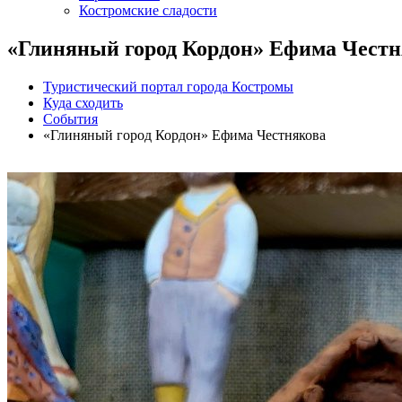
Костромские сладости
«Глиняный город Кордон» Ефима Честн
Туристический портал города Костромы
Куда сходить
События
«Глиняный город Кордон» Ефима Честнякова