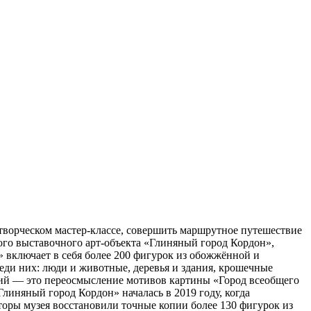
творческом мастер-классе, совершить маршрутное путешествие
ого выставочного арт-объекта «Глиняный город Кордон»,
д» включает в себя более 200 фигурок из обожжённой и
еди них: люди и животные, деревья и здания, крошечные
ний — это переосмысление мотивов картины «Город всеобщего
Глиняный город Кордон» началась в 2019 году, когда
оры музея восстановили точные копии более 130 фигурок из