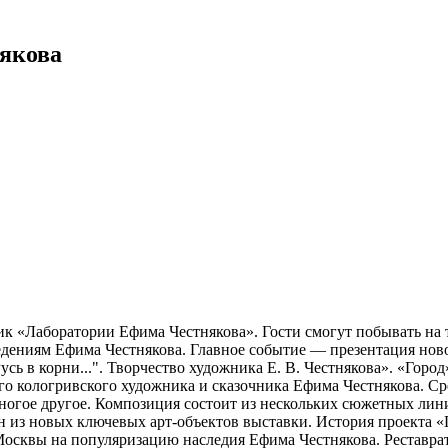
якова
к «Лаборатории Ефима Честнякова». Гости смогут побывать на 
ведениям Ефима Честнякова. Главное событие — презентация нов
сь в корни...". Творчество художника Е. В. Честнякова». «Горо
о кологривского художника и сказочника Ефима Честнякова. Ср
многое другое. Композиция состоит из нескольких сюжетных ли
ин из новых ключевых арт-объектов выставки. История проекта «
осквы на популяризацию наследия Ефима Честнякова. Реставрат