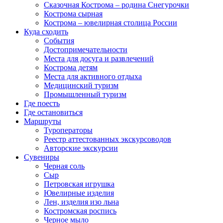
Сказочная Кострома – родина Снегурочки
Кострома сырная
Кострома – ювелирная столица России
Куда сходить
События
Достопримечательности
Места для досуга и развлечений
Кострома детям
Места для активного отдыха
Медицинский туризм
Промышленный туризм
Где поесть
Где остановиться
Маршруты
Туроператоры
Реестр аттестованных экскурсоводов
Авторские экскурсии
Сувениры
Черная соль
Сыр
Петровская игрушка
Ювелирные изделия
Лен, изделия изо льна
Костромская роспись
Черное мыло