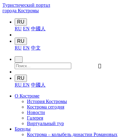
Туристический портал
города Костромы
RU
RU
EN
中國人
RU
RU
EN
中文
󰍉
RU
RU
EN
中國人
О Костроме
История Костромы
Кострома сегодня
Новости
Галерея
Виртуальный тур
Бренды
Кострома – колыбель династии Романовых