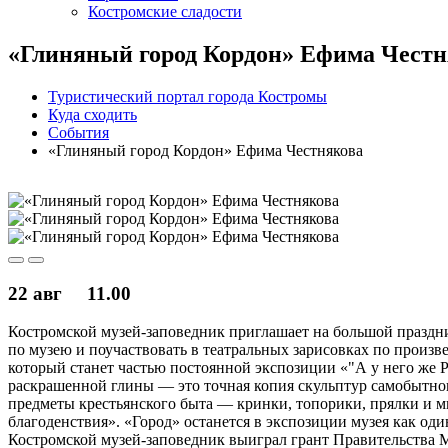
Костромские сладости
«Глиняный город Кордон» Ефима Честн
Туристический портал города Костромы
Куда сходить
События
«Глиняный город Кордон» Ефима Честнякова
22 авг
11.00
Костромской музей-заповедник приглашает на большой праздни
по музею и поучаствовать в театральных зарисовках по произ
который станет частью постоянной экспозиции «"А у него же Ру
раскрашенной глины — это точная копия скульптур самобытног
предметы крестьянского быта — кринки, топорики, прялки и 
благоденствия». «Город» останется в экспозиции музея как од
Костромской музей-заповедник выиграл грант Правительства М