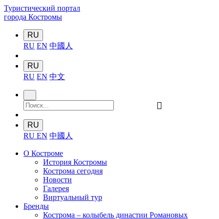
Туристический портал
города Костромы
RU
RU
EN
中國人
RU
RU
EN
中文
󰍉
RU
RU
EN
中國人
О Костроме
История Костромы
Кострома сегодня
Новости
Галерея
Виртуальный тур
Бренды
Кострома – колыбель династии Романовых