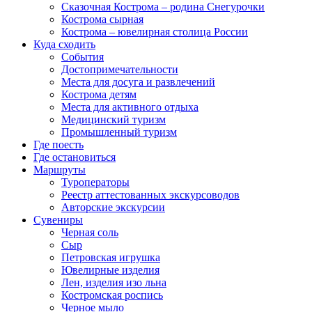
Сказочная Кострома – родина Снегурочки
Кострома сырная
Кострома – ювелирная столица России
Куда сходить
События
Достопримечательности
Места для досуга и развлечений
Кострома детям
Места для активного отдыха
Медицинский туризм
Промышленный туризм
Где поесть
Где остановиться
Маршруты
Туроператоры
Реестр аттестованных экскурсоводов
Авторские экскурсии
Сувениры
Черная соль
Сыр
Петровская игрушка
Ювелирные изделия
Лен, изделия изо льна
Костромская роспись
Черное мыло