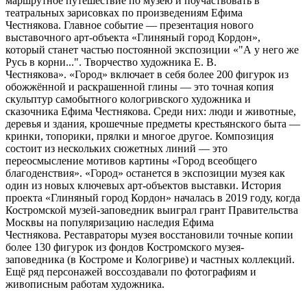
маршрутное путешествие по музею и поучаствовать в
театральных зарисовках по произведениям Ефима
Честнякова. Главное событие — презентация нового
выставочного арт-объекта «Глиняный город Кордон»,
который станет частью постоянной экспозиции «"А у него же
Русь в корни...". Творчество художника Е. В.
Честнякова». «Город» включает в себя более 200 фигурок из
обожжённой и раскрашенной глины — это точная копия
скульптур самобытного кологривского художника и
сказочника Ефима Честнякова. Среди них: люди и животные,
деревья и здания, крошечные предметы крестьянского быта —
кринки, топорики, прялки и многое другое. Композиция
состоит из нескольких сюжетных линий — это
переосмысление мотивов картины «Город всеобщего
благоденствия». «Город» останется в экспозиции музея как
один из новых ключевых арт-объектов выставки. История
проекта «Глиняный город Кордон» началась в 2019 году, когда
Костромской музей-заповедник выиграл грант Правительства
Москвы на популяризацию наследия Ефима
Честнякова. Реставраторы музея восстановили точные копии
более 130 фигурок из фондов Костромского музея-
заповедника (в Костроме и Кологриве) и частных коллекций.
Ещё ряд персонажей воссоздавали по фотографиям и
живописным работам художника.