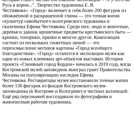
Русь в корни...". Творчество художника Е. В.
Честнякова». «Город» включает в себя более 200 фигурок из
обожжённой и раскрашенной глины — это точная копия
скульптур самобытного кологривского художника и
сказочника Ефима Честнякова. Среди них: люди и животные,
деревья и здания, крошечные предметы крестьянского быта —
кринки, топорики, прялки и многое другое. Композиция
состоит из нескольких сюжетных линий — это
переосмысление мотивов картины «Город всеобщего
благоденствия». «Город» останется в экспозиции музея как
один из новых ключевых арт-объектов выставки. История
проекта «Глиняный город Кордон» началась в 2019 году, когда
Костромской музей-заповедник выиграл грант Правительства
Москвы на популяризацию наследия Ефима
Честнякова. Реставраторы музея восстановили точные копии
более 130 фигурок из фондов Костромского музея-
заповедника (в Костроме и Кологриве) и частных коллекций.
Ещё ряд персонажей воссоздавали по фотографиям и
живописным работам художника.