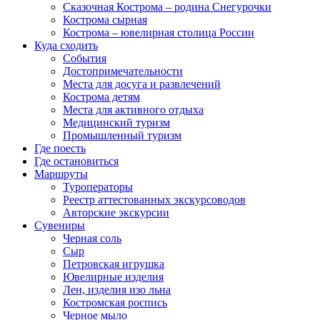
Сказочная Кострома – родина Снегурочки
Кострома сырная
Кострома – ювелирная столица России
Куда сходить
События
Достопримечательности
Места для досуга и развлечений
Кострома детям
Места для активного отдыха
Медицинский туризм
Промышленный туризм
Где поесть
Где остановиться
Маршруты
Туроператоры
Реестр аттестованных экскурсоводов
Авторские экскурсии
Сувениры
Черная соль
Сыр
Петровская игрушка
Ювелирные изделия
Лен, изделия изо льна
Костромская роспись
Черное мыло