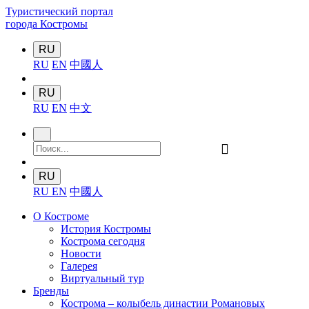
Туристический портал
города Костромы
RU
RU
EN
中國人
RU
RU
EN
中文
󰍉
RU
RU
EN
中國人
О Костроме
История Костромы
Кострома сегодня
Новости
Галерея
Виртуальный тур
Бренды
Кострома – колыбель династии Романовых