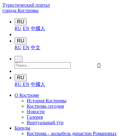
Туристический портал
города Костромы
RU
RU
EN
中國人
RU
RU
EN
中文
󰍉
RU
RU
EN
中國人
О Костроме
История Костромы
Кострома сегодня
Новости
Галерея
Виртуальный тур
Бренды
Кострома – колыбель династии Романовых