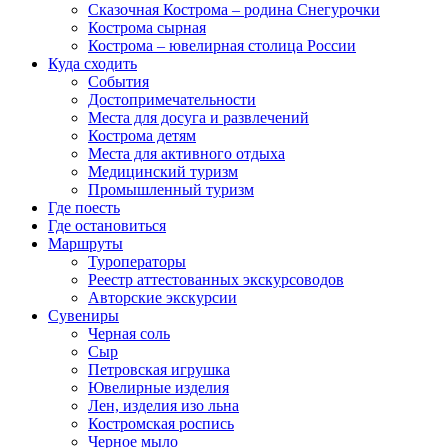
Сказочная Кострома – родина Снегурочки
Кострома сырная
Кострома – ювелирная столица России
Куда сходить
События
Достопримечательности
Места для досуга и развлечений
Кострома детям
Места для активного отдыха
Медицинский туризм
Промышленный туризм
Где поесть
Где остановиться
Маршруты
Туроператоры
Реестр аттестованных экскурсоводов
Авторские экскурсии
Сувениры
Черная соль
Сыр
Петровская игрушка
Ювелирные изделия
Лен, изделия изо льна
Костромская роспись
Черное мыло