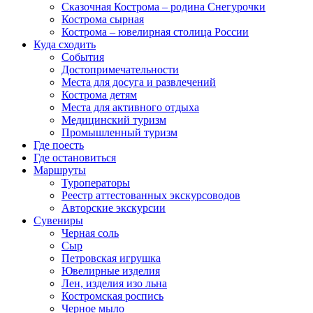
Сказочная Кострома – родина Снегурочки
Кострома сырная
Кострома – ювелирная столица России
Куда сходить
События
Достопримечательности
Места для досуга и развлечений
Кострома детям
Места для активного отдыха
Медицинский туризм
Промышленный туризм
Где поесть
Где остановиться
Маршруты
Туроператоры
Реестр аттестованных экскурсоводов
Авторские экскурсии
Сувениры
Черная соль
Сыр
Петровская игрушка
Ювелирные изделия
Лен, изделия изо льна
Костромская роспись
Черное мыло