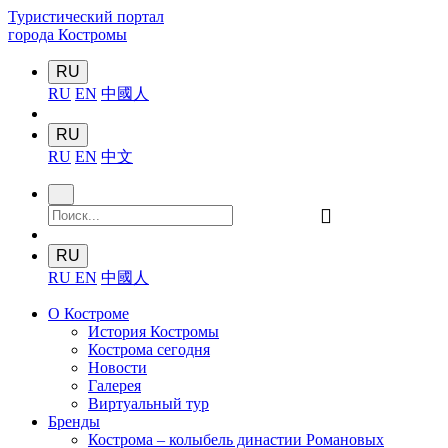
Туристический портал
города Костромы
RU
RU
EN
中國人
RU
RU
EN
中文
󰍉
RU
RU
EN
中國人
О Костроме
История Костромы
Кострома сегодня
Новости
Галерея
Виртуальный тур
Бренды
Кострома – колыбель династии Романовых