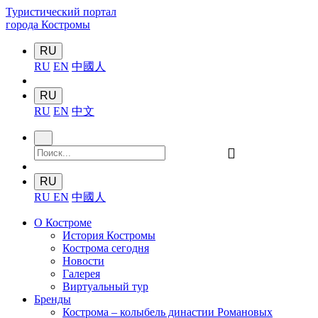
Туристический портал
города Костромы
RU
RU
EN
中國人
RU
RU
EN
中文
󰍉
RU
RU
EN
中國人
О Костроме
История Костромы
Кострома сегодня
Новости
Галерея
Виртуальный тур
Бренды
Кострома – колыбель династии Романовых