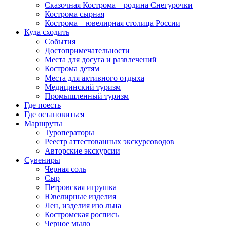
Сказочная Кострома – родина Снегурочки
Кострома сырная
Кострома – ювелирная столица России
Куда сходить
События
Достопримечательности
Места для досуга и развлечений
Кострома детям
Места для активного отдыха
Медицинский туризм
Промышленный туризм
Где поесть
Где остановиться
Маршруты
Туроператоры
Реестр аттестованных экскурсоводов
Авторские экскурсии
Сувениры
Черная соль
Сыр
Петровская игрушка
Ювелирные изделия
Лен, изделия изо льна
Костромская роспись
Черное мыло