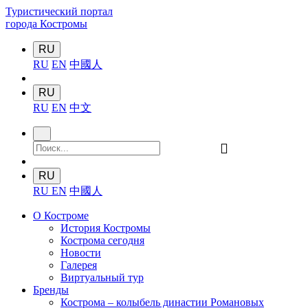
Туристический портал
города Костромы
RU
RU
EN
中國人
RU
RU
EN
中文
󰍉
RU
RU
EN
中國人
О Костроме
История Костромы
Кострома сегодня
Новости
Галерея
Виртуальный тур
Бренды
Кострома – колыбель династии Романовых