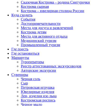
Сказочная Кострома – родина Снегурочки
Кострома сырная
Кострома – ювелирная столица России
Куда сходить
События
Достопримечательности
Места для досуга и развлечений
Кострома детям
Места для активного отдыха
Медицинский туризм
Промышленный туризм
Где поесть
Где остановиться
Маршруты
Туроператоры
Реестр аттестованных экскурсоводов
Авторские экскурсии
Сувениры
Черная соль
Сыр
Петровская игрушка
Ювелирные изделия
Лен, изделия изо льна
Костромская роспись
Черное мыло