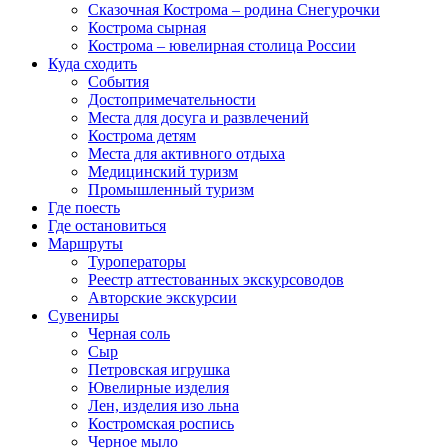
Сказочная Кострома – родина Снегурочки
Кострома сырная
Кострома – ювелирная столица России
Куда сходить
События
Достопримечательности
Места для досуга и развлечений
Кострома детям
Места для активного отдыха
Медицинский туризм
Промышленный туризм
Где поесть
Где остановиться
Маршруты
Туроператоры
Реестр аттестованных экскурсоводов
Авторские экскурсии
Сувениры
Черная соль
Сыр
Петровская игрушка
Ювелирные изделия
Лен, изделия изо льна
Костромская роспись
Черное мыло