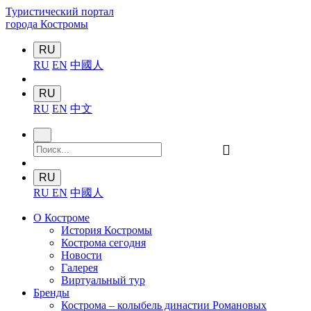
Туристический портал
города Костромы
RU
RU
EN
中國人
RU
RU
EN
中文
󰍉
RU
RU
EN
中國人
О Костроме
История Костромы
Кострома сегодня
Новости
Галерея
Виртуальный тур
Бренды
Кострома – колыбель династии Романовых