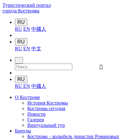
Туристический портал
города Костромы
RU
RU
EN
中國人
RU
RU
EN
中文
󰍉
RU
RU
EN
中國人
О Костроме
История Костромы
Кострома сегодня
Новости
Галерея
Виртуальный тур
Бренды
Кострома – колыбель династии Романовых