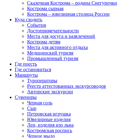
Сказочная Кострома – родина Снегурочки
Кострома сырная
Кострома – ювелирная столица России
Куда сходить
События
Достопримечательности
Места для досуга и развлечений
Кострома детям
Места для активного отдыха
Медицинский туризм
Промышленный туризм
Где поесть
Где остановиться
Маршруты
Туроператоры
Реестр аттестованных экскурсоводов
Авторские экскурсии
Сувениры
Черная соль
Сыр
Петровская игрушка
Ювелирные изделия
Лен, изделия изо льна
Костромская роспись
Черное мыло