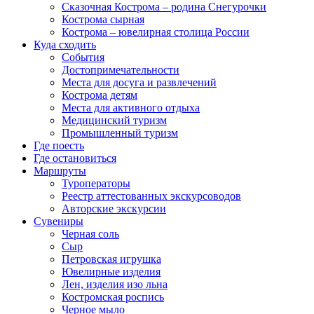
Сказочная Кострома – родина Снегурочки
Кострома сырная
Кострома – ювелирная столица России
Куда сходить
События
Достопримечательности
Места для досуга и развлечений
Кострома детям
Места для активного отдыха
Медицинский туризм
Промышленный туризм
Где поесть
Где остановиться
Маршруты
Туроператоры
Реестр аттестованных экскурсоводов
Авторские экскурсии
Сувениры
Черная соль
Сыр
Петровская игрушка
Ювелирные изделия
Лен, изделия изо льна
Костромская роспись
Черное мыло