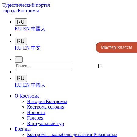
Туристический портал
города Костромы
RU
RU
EN
中國人
RU
Мастер-классы
Мастер-классы
Мастер-классы
Мастер-классы
Мастер-классы
RU
EN
中文
󰍉
RU
RU
EN
中國人
О Костроме
История Костромы
Кострома сегодня
Новости
Галерея
Виртуальный тур
Бренды
Кострома – колыбель династии Романовых