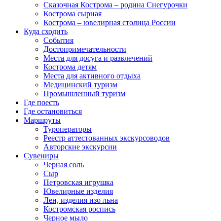
Сказочная Кострома – родина Снегурочки
Кострома сырная
Кострома – ювелирная столица России
Куда сходить
События
Достопримечательности
Места для досуга и развлечений
Кострома детям
Места для активного отдыха
Медицинский туризм
Промышленный туризм
Где поесть
Где остановиться
Маршруты
Туроператоры
Реестр аттестованных экскурсоводов
Авторские экскурсии
Сувениры
Черная соль
Сыр
Петровская игрушка
Ювелирные изделия
Лен, изделия изо льна
Костромская роспись
Черное мыло