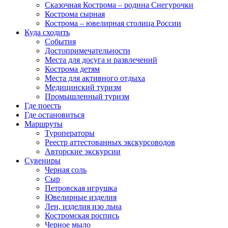
Сказочная Кострома – родина Снегурочки
Кострома сырная
Кострома – ювелирная столица России
Куда сходить
События
Достопримечательности
Места для досуга и развлечений
Кострома детям
Места для активного отдыха
Медицинский туризм
Промышленный туризм
Где поесть
Где остановиться
Маршруты
Туроператоры
Реестр аттестованных экскурсоводов
Авторские экскурсии
Сувениры
Черная соль
Сыр
Петровская игрушка
Ювелирные изделия
Лен, изделия изо льна
Костромская роспись
Черное мыло