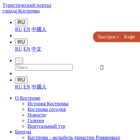
Туристический портал
города Костромы
RU
RU
EN
中國人
Быстрое питание
Быстрое питание
Быстрое питание
Кафе
Кафе
RU
RU
EN
中文
󰍉
RU
RU
EN
中國人
О Костроме
История Костромы
Кострома сегодня
Новости
Галерея
Виртуальный тур
Бренды
Кострома – колыбель династии Романовых