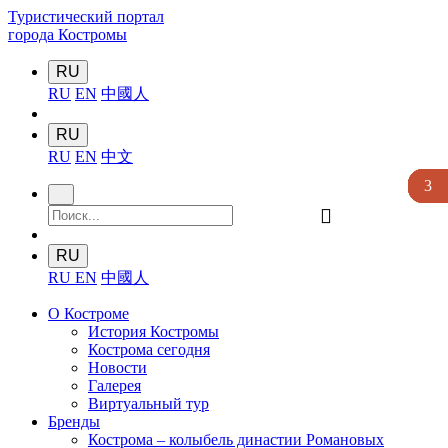
Туристический портал
города Костромы
RU
RU
EN
中國人
RU
RU
EN
中文
4
3
3
3
3
󰍉
RU
RU
EN
中國人
О Костроме
История Костромы
Кострома сегодня
Новости
Галерея
Виртуальный тур
Бренды
Кострома – колыбель династии Романовых