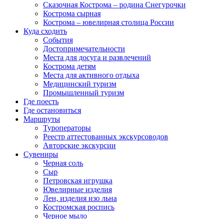
Сказочная Кострома – родина Снегурочки
Кострома сырная
Кострома – ювелирная столица России
Куда сходить
События
Достопримечательности
Места для досуга и развлечений
Кострома детям
Места для активного отдыха
Медицинский туризм
Промышленный туризм
Где поесть
Где остановиться
Маршруты
Туроператоры
Реестр аттестованных экскурсоводов
Авторские экскурсии
Сувениры
Черная соль
Сыр
Петровская игрушка
Ювелирные изделия
Лен, изделия изо льна
Костромская роспись
Черное мыло