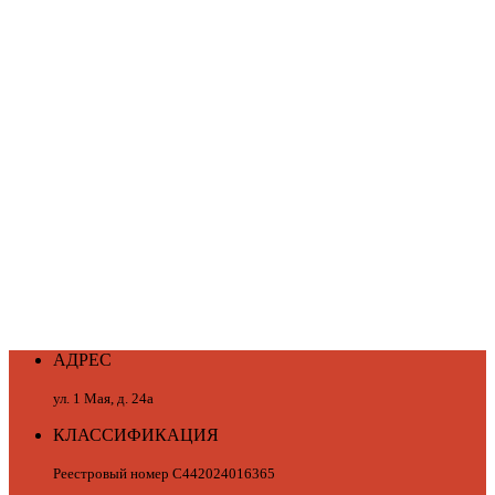
АДРЕС
ул. 1 Мая, д. 24а
КЛАССИФИКАЦИЯ
Реестровый номер С442024016365