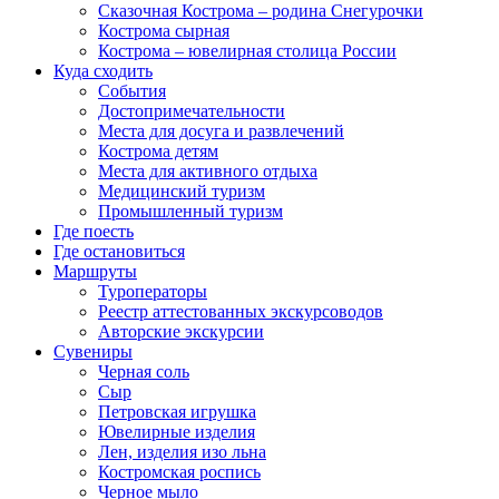
Сказочная Кострома – родина Снегурочки
Кострома сырная
Кострома – ювелирная столица России
Куда сходить
События
Достопримечательности
Места для досуга и развлечений
Кострома детям
Места для активного отдыха
Медицинский туризм
Промышленный туризм
Где поесть
Где остановиться
Маршруты
Туроператоры
Реестр аттестованных экскурсоводов
Авторские экскурсии
Сувениры
Черная соль
Сыр
Петровская игрушка
Ювелирные изделия
Лен, изделия изо льна
Костромская роспись
Черное мыло