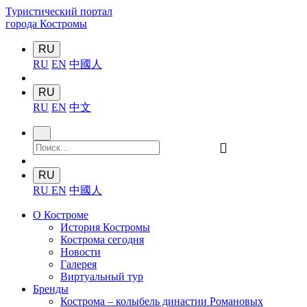
Туристический портал
города Костромы
RU
RU
EN
中國人
RU
RU
EN
中文
󰍉
RU
RU
EN
中國人
О Костроме
История Костромы
Кострома сегодня
Новости
Галерея
Виртуальный тур
Бренды
Кострома – колыбель династии Романовых