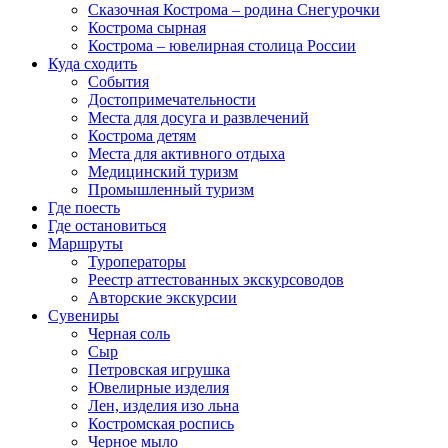
Сказочная Кострома – родина Снегурочки
Кострома сырная
Кострома – ювелирная столица России
Куда сходить
События
Достопримечательности
Места для досуга и развлечений
Кострома детям
Места для активного отдыха
Медицинский туризм
Промышленный туризм
Где поесть
Где остановиться
Маршруты
Туроператоры
Реестр аттестованных экскурсоводов
Авторские экскурсии
Сувениры
Черная соль
Сыр
Петровская игрушка
Ювелирные изделия
Лен, изделия изо льна
Костромская роспись
Черное мыло