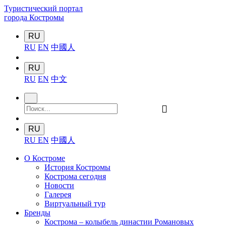
Туристический портал
города Костромы
RU
RU
EN
中國人
RU
RU
EN
中文
󰍉
RU
RU
EN
中國人
О Костроме
История Костромы
Кострома сегодня
Новости
Галерея
Виртуальный тур
Бренды
Кострома – колыбель династии Романовых