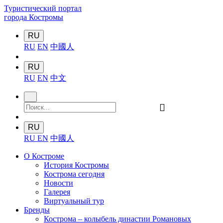
Туристический портал
города Костромы
RU
RU
EN
中國人
RU
RU
EN
中文
󰍉
RU
RU
EN
中國人
О Костроме
История Костромы
Кострома сегодня
Новости
Галерея
Виртуальный тур
Бренды
Кострома – колыбель династии Романовых