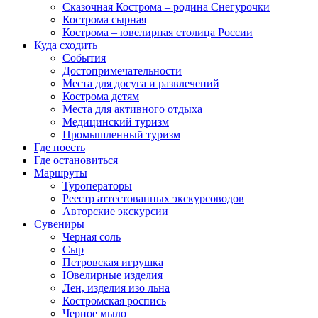
Сказочная Кострома – родина Снегурочки
Кострома сырная
Кострома – ювелирная столица России
Куда сходить
События
Достопримечательности
Места для досуга и развлечений
Кострома детям
Места для активного отдыха
Медицинский туризм
Промышленный туризм
Где поесть
Где остановиться
Маршруты
Туроператоры
Реестр аттестованных экскурсоводов
Авторские экскурсии
Сувениры
Черная соль
Сыр
Петровская игрушка
Ювелирные изделия
Лен, изделия изо льна
Костромская роспись
Черное мыло