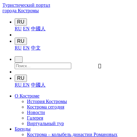
Туристический портал
города Костромы
RU
RU
EN
中國人
RU
RU
EN
中文
󰍉
RU
RU
EN
中國人
О Костроме
История Костромы
Кострома сегодня
Новости
Галерея
Виртуальный тур
Бренды
Кострома – колыбель династии Романовых