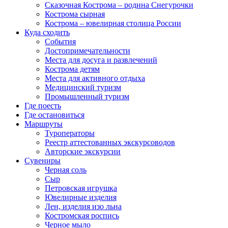
Сказочная Кострома – родина Снегурочки
Кострома сырная
Кострома – ювелирная столица России
Куда сходить
События
Достопримечательности
Места для досуга и развлечений
Кострома детям
Места для активного отдыха
Медицинский туризм
Промышленный туризм
Где поесть
Где остановиться
Маршруты
Туроператоры
Реестр аттестованных экскурсоводов
Авторские экскурсии
Сувениры
Черная соль
Сыр
Петровская игрушка
Ювелирные изделия
Лен, изделия изо льна
Костромская роспись
Черное мыло