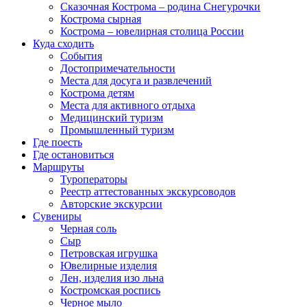
Сказочная Кострома – родина Снегурочки
Кострома сырная
Кострома – ювелирная столица России
Куда сходить
События
Достопримечательности
Места для досуга и развлечений
Кострома детям
Места для активного отдыха
Медицинский туризм
Промышленный туризм
Где поесть
Где остановиться
Маршруты
Туроператоры
Реестр аттестованных экскурсоводов
Авторские экскурсии
Сувениры
Черная соль
Сыр
Петровская игрушка
Ювелирные изделия
Лен, изделия изо льна
Костромская роспись
Черное мыло