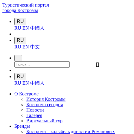
Туристический портал
города Костромы
RU
RU
EN
中國人
RU
RU
EN
中文
󰍉
RU
RU
EN
中國人
О Костроме
История Костромы
Кострома сегодня
Новости
Галерея
Виртуальный тур
Бренды
Кострома – колыбель династии Романовых