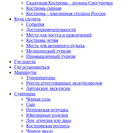
Сказочная Кострома – родина Снегурочки
Кострома сырная
Кострома – ювелирная столица России
Куда сходить
События
Достопримечательности
Места для досуга и развлечений
Кострома детям
Места для активного отдыха
Медицинский туризм
Промышленный туризм
Где поесть
Где остановиться
Маршруты
Туроператоры
Реестр аттестованных экскурсоводов
Авторские экскурсии
Сувениры
Черная соль
Сыр
Петровская игрушка
Ювелирные изделия
Лен, изделия изо льна
Костромская роспись
Черное мыло