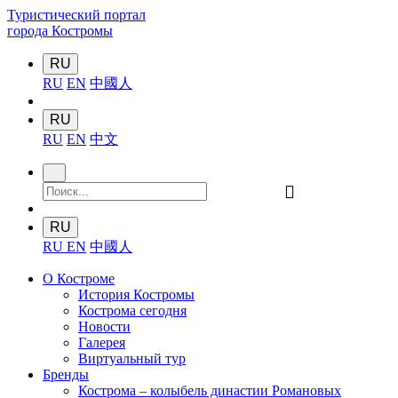
Туристический портал
города Костромы
RU
RU
EN
中國人
RU
RU
EN
中文
󰍉
RU
RU
EN
中國人
О Костроме
История Костромы
Кострома сегодня
Новости
Галерея
Виртуальный тур
Бренды
Кострома – колыбель династии Романовых