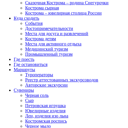
Сказочная Кострома – родина Снегурочки
Кострома сырная
Кострома – ювелирная столица России
Куда сходить
События
Достопримечательности
Места для досуга и развлечений
Кострома детям
Места для активного отдыха
Медицинский туризм
Промышленный туризм
Где поесть
Где остановиться
Маршруты
Туроператоры
Реестр аттестованных экскурсоводов
Авторские экскурсии
Сувениры
Черная соль
Сыр
Петровская игрушка
Ювелирные изделия
Лен, изделия изо льна
Костромская роспись
Черное мыло