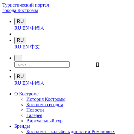
Туристический портал
города Костромы
RU
RU
EN
中國人
RU
RU
EN
中文
󰍉
RU
RU
EN
中國人
О Костроме
История Костромы
Кострома сегодня
Новости
Галерея
Виртуальный тур
Бренды
Кострома – колыбель династии Романовых