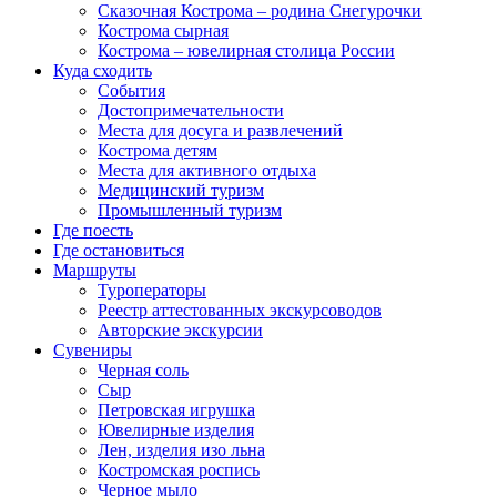
Сказочная Кострома – родина Снегурочки
Кострома сырная
Кострома – ювелирная столица России
Куда сходить
События
Достопримечательности
Места для досуга и развлечений
Кострома детям
Места для активного отдыха
Медицинский туризм
Промышленный туризм
Где поесть
Где остановиться
Маршруты
Туроператоры
Реестр аттестованных экскурсоводов
Авторские экскурсии
Сувениры
Черная соль
Сыр
Петровская игрушка
Ювелирные изделия
Лен, изделия изо льна
Костромская роспись
Черное мыло