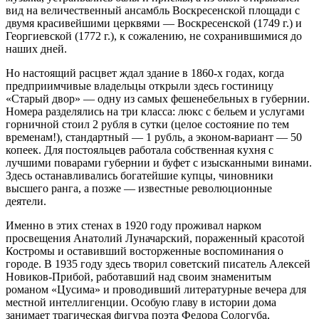
вид на величественный ансамбль Воскресенской площади с
двумя красивейшими церквями — Воскресенской (1749 г.) и
Георгиевской (1772 г.), к сожалению, не сохранившимися до
наших дней.
Но настоящий расцвет ждал здание в 1860-х годах, когда
предприимчивые владельцы открыли здесь гостиницу
«Старый двор» — одну из самых фешенебельных в губернии.
Номера разделялись на три класса: люкс с бельем и услугами
горничной стоил 2 рубля в сутки (целое состояние по тем
временам!), стандартный — 1 рубль, а эконом-вариант — 50
копеек. Для постояльцев работала собственная кухня с
лучшими поварами губернии и буфет с изысканными винами.
Здесь останавливались богатейшие купцы, чиновники
высшего ранга, а позже — известные революционные
деятели.
Именно в этих стенах в 1920 году проживал нарком
просвещения Анатолий Луначарский, пораженный красотой
Костромы и оставивший восторженные воспоминания о
городе. В 1935 году здесь творил советский писатель Алексей
Новиков-Прибой, работавший над своим знаменитым
романом «Цусима» и проводивший литературные вечера для
местной интеллигенции. Особую главу в истории дома
занимает трагическая фигура поэта Федора Сологуба,