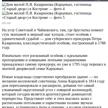
На углу Советской и Чайковского, там, где брусчатка помнит
стук экипажей и мерный шаг купцов, стоит особняк с
удивительной судьбой — дом губернского прокурора Петра
Казаринова, классицистический особняк, построенный в 1788
году.
Изначально этот роскошный особняк с идеальными
пропорциями и изящными лепными украшениями
принадлежал самому прокурору, но уже в 1795 году перешел к
знатной дворянской семье Карцовых.
Новые владельцы существенно преобразили здание — по
желанию коллежской советницы Анны Карцовой в 1814 году
дом перепланировали и расширили, добавив тот самый
узнаваемый округленный угол с изящной колоннадой,
который сегодня является архитектурной доминантой
перекрестка. Представьте себе: в этих высоких залах с
расписными потолками и паркетными полами звучала
музыка, устраивались балы и приемы, а из окон открывался