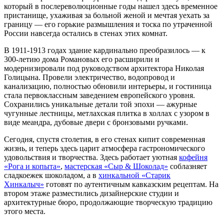
который в послереволюционные годы нашел здесь временное
пристанище, ухаживая за больной женой и мечтая уехать за
границу — его горькие размышления и тоска по утраченной
России навсегда остались в стенах этих комнат.
В 1911-1913 годах здание кардинально преобразилось — к
300-летию дома Романовых его расширили и
модернизировали под руководством архитектора Николая
Голицына. Провели электричество, водопровод и
канализацию, полностью обновили интерьеры, и гостиница
стала первоклассным заведением европейского уровня.
Сохранились уникальные детали той эпохи — ажурные
чугунные лестницы, метлахская плитка в холлах с узором в
виде меандра, дубовые двери с бронзовыми ручками.
Сегодня, спустя столетия, в его стенах кипит современная
жизнь, и теперь здесь царит атмосфера гастрономического
удовольствия и творчества. Здесь работает уютная
кофейня
«Рога и копыта»
,
мастерская «Сыр & Шоколад»
соблазняет
сладкоежек шоколадом, а в
хинкальной «Старик
Хинкалыч»
готовят по аутентичным кавказским рецептам. На
втором этаже разместились дизайнерские студии и
архитектурные бюро, продолжающие творческую традицию
этого места.