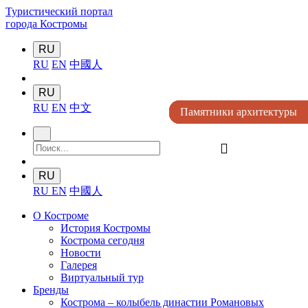
Туристический портал
города Костромы
RU
RU
EN
中國人
RU
RU
EN
中文
Памятники архитектуры
Памятники архитектуры
Памятники архитектуры
Памятники архитектуры
Памятники архитектуры
󰍉
RU
RU
EN
中國人
О Костроме
История Костромы
Кострома сегодня
Новости
Галерея
Виртуальный тур
Бренды
Кострома – колыбель династии Романовых