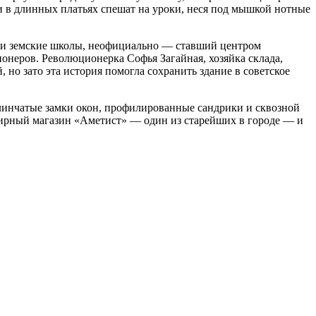
и в длинных платьях спешат на уроки, неся под мышкой нотные
и земские школы, неофициально — ставший центром
онеров. Революционерка Софья Загайная, хозяйка склада,
но зато эта история помогла сохранить здание в советское
линчатые замки окон, профилированные сандрики и сквозной
лирный магазин «Аметист» — один из старейших в городе — и