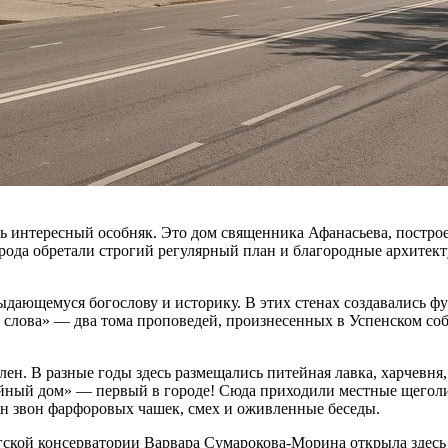
ь интересный особняк. Это дом священника Афанасьева, постро
города обретали строгий регулярный план и благородные архит
ыдающемуся богослову и историку. В этих стенах создавались ф
слова» — два тома проповедей, произнесенных в Успенском соб
ен. В разные годы здесь размещались питейная лавка, харчевня
йный дом» — первый в городе! Сюда приходили местные щеголи
ен звон фарфоровых чашек, смех и оживленные беседы.
гской консерватории Варвара Сумарокова-Морина открыла здесь 