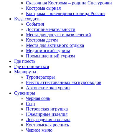
Сказочная Кострома – родина Снегурочки
Кострома сырная
Кострома – ювелирная столица России
Куда сходить
События
Достопримечательности
Места для досуга и развлечений
Кострома детям
Места для активного отдыха
Медицинский туризм
Промышленный туризм
Где поесть
Где остановиться
Маршруты
Туроператоры
Реестр аттестованных экскурсоводов
Авторские экскурсии
Сувениры
Черная соль
Сыр
Петровская игрушка
Ювелирные изделия
Лен, изделия изо льна
Костромская роспись
Черное мыло