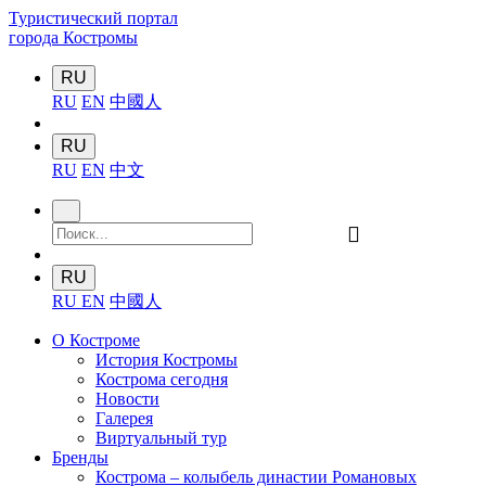
Туристический портал
города Костромы
RU
RU
EN
中國人
RU
RU
EN
中文
󰍉
RU
RU
EN
中國人
О Костроме
История Костромы
Кострома сегодня
Новости
Галерея
Виртуальный тур
Бренды
Кострома – колыбель династии Романовых