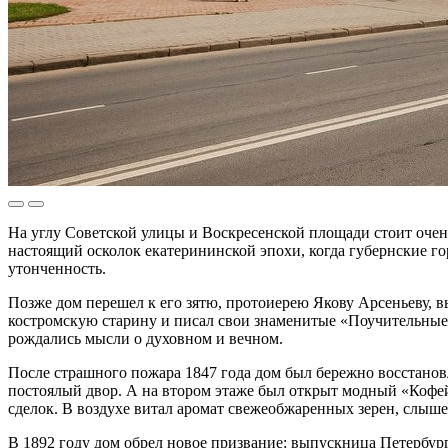
На углу Советской улицы и Воскресенской площади стоит очен
настоящий осколок екатерининской эпохи, когда губернские 
утонченность.
Позже дом перешел к его зятю, протоиерею Якову Арсеньеву, в
костромскую старину и писал свои знаменитые «Поучительные 
рождались мысли о духовном и вечном.
После страшного пожара 1847 года дом был бережно восстановл
постоялый двор. А на втором этаже был открыт модный «Кофе
сделок. В воздухе витал аромат свежеобжаренных зерен, слыш
В 1892 году дом обрел новое призвание: выпускница Петербур