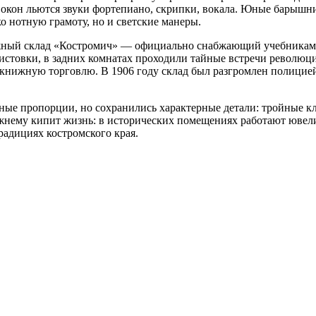
з окон льются звуки фортепиано, скрипки, вокала. Юные барышн
о нотную грамоту, но и светские манеры.
ижный склад «Костромич» — официально снабжающий учебникам
истовки, в задних комнатах проходили тайные встречи революци
нижную торговлю. В 1906 году склад был разгромлен полицией, 
ьные пропорции, но сохранились характерные детали: тройные к
режнему кипит жизнь: в исторических помещениях работают юве
адициях костромского края.