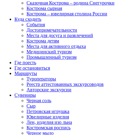
Сказочная Кострома – родина Снегурочки
Кострома сырная
Кострома – ювелирная столица России
Куда сходить
События
Достопримечательности
Места для досуга и развлечений
Кострома детям
Места для активного отдыха
Медицинский туризм
Промышленный туризм
Где поесть
Где остановиться
Маршруты
Туроператоры
Реестр аттестованных экскурсоводов
Авторские экскурсии
Сувениры
Черная соль
Сыр
Петровская игрушка
Ювелирные изделия
Лен, изделия изо льна
Костромская роспись
Черное мыло