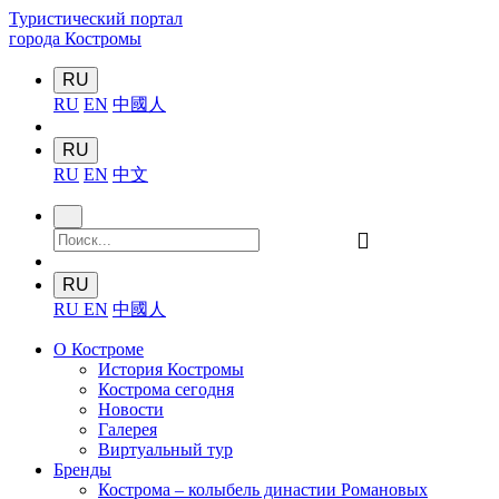
Туристический портал
города Костромы
RU
RU
EN
中國人
RU
RU
EN
中文
󰍉
RU
RU
EN
中國人
О Костроме
История Костромы
Кострома сегодня
Новости
Галерея
Виртуальный тур
Бренды
Кострома – колыбель династии Романовых