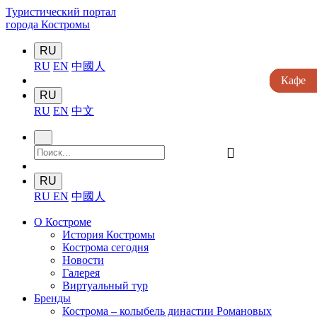
Туристический портал
города Костромы
RU
RU
EN
中國人
Кафе
Кафе
Кафе
Кафе
Кафе
RU
RU
EN
中文
󰍉
RU
RU
EN
中國人
О Костроме
История Костромы
Кострома сегодня
Новости
Галерея
Виртуальный тур
Бренды
Кострома – колыбель династии Романовых