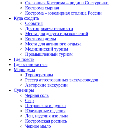
Сказочная Кострома – родина Снегурочки
Кострома сырная
Кострома – ювелирная столица России
Куда сходить
События
Достопримечательности
Места для досуга и развлечений
Кострома детям
Места для активного отдыха
Медицинский туризм
Промышленный туризм
Где поесть
Где остановиться
Маршруты
Туроператоры
Реестр аттестованных экскурсоводов
Авторские экскурсии
Сувениры
Черная соль
Сыр
Петровская игрушка
Ювелирные изделия
Лен, изделия изо льна
Костромская роспись
Черное мыло